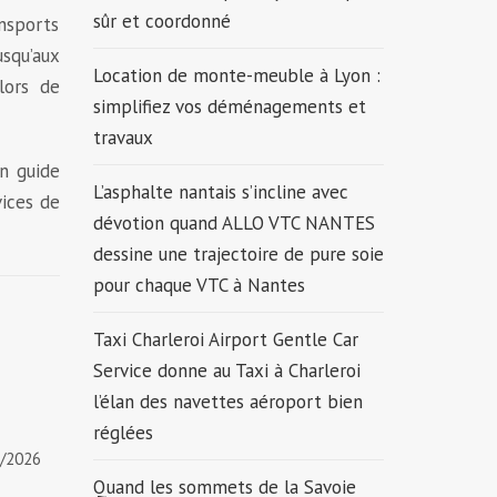
sûr et coordonné
nsports
squ’aux
Location de monte-meuble à Lyon :
 lors de
simplifiez vos déménagements et
travaux
un guide
L’asphalte nantais s’incline avec
vices de
dévotion quand ALLO VTC NANTES
dessine une trajectoire de pure soie
pour chaque VTC à Nantes
Taxi Charleroi Airport Gentle Car
Service donne au Taxi à Charleroi
l’élan des navettes aéroport bien
réglées
1/2026
Quand les sommets de la Savoie