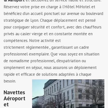
& Aéroport
et découvrez un service fiable et structuré.
Réservez votre prise en charge à l’Hôtel MiHotel et
bénéficiez d’un accueil ponctuel sur avenue ou boulevard
stratégique de Lyon. Chaque déplacement est pensé
pour conjuguer sécurité et confort, avec des chauffeurs
privés au casier vierge et en constante montée en
compétences. Notre activité est
strictement réglementée , garantissant un cadre
professionnel exemplaire. Que vous soyez en situation
de nomadisme professionnel, d’expatriation ou
simplement en séjour, nous assurons un déploiement
rapide et efficace de solutions adaptées à chaque
besoin.
Navettes
Aéroport
et