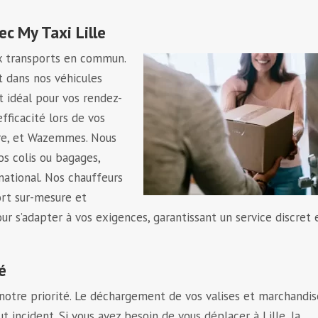
ec My Taxi Lille
ux transports en commun.
t dans nos véhicules
t idéal pour vos rendez-
efficacité lors de vos
tre, et Wazemmes. Nous
s colis ou bagages,
rnational. Nos chauffeurs
ort sur-mesure et
ur s’adapter à vos exigences, garantissant un service discret 
é
t notre priorité. Le déchargement de vos valises et marchandis
t incident. Si vous avez besoin de vous déplacer à Lille, la