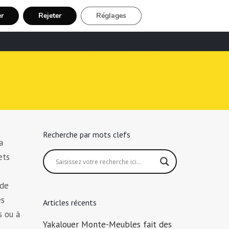
er
Rejeter
Réglages
echerche Chauffeur Taxi
Inscription
Recherche par mots clefs
a
ets
 de
es
Articles récents
s ou à
Yakalouer Monte-Meubles fait des