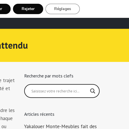
er
Rejeter
Réglages
echerche Chauffeur Taxi
Inscription
attendu
Recherche par mots clefs
 trajet
té et
dre les
Articles récents
chaque
e ou
Yakalouer Monte-Meubles fait des